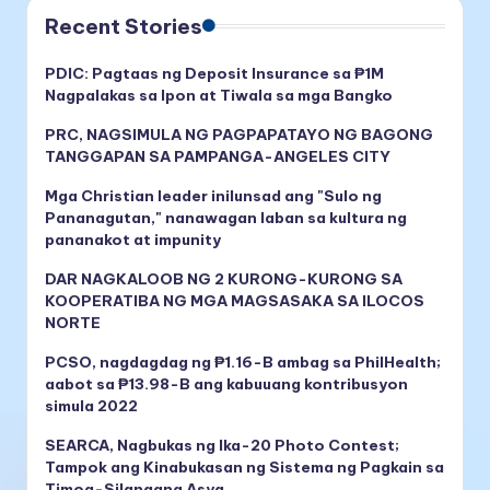
Recent Stories
PDIC: Pagtaas ng Deposit Insurance sa ₱1M
Nagpalakas sa Ipon at Tiwala sa mga Bangko
PRC, NAGSIMULA NG PAGPAPATAYO NG BAGONG
TANGGAPAN SA PAMPANGA-ANGELES CITY
Mga Christian leader inilunsad ang "Sulo ng
Pananagutan," nanawagan laban sa kultura ng
pananakot at impunity
DAR NAGKALOOB NG 2 KURONG-KURONG SA
KOOPERATIBA NG MGA MAGSASAKA SA ILOCOS
NORTE
PCSO, nagdagdag ng ₱1.16-B ambag sa PhilHealth;
aabot sa ₱13.98-B ang kabuuang kontribusyon
simula 2022
SEARCA, Nagbukas ng Ika-20 Photo Contest;
Tampok ang Kinabukasan ng Sistema ng Pagkain sa
Timog-Silangang Asya