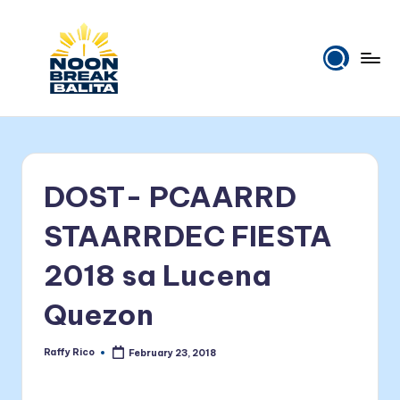
Skip
to
content
N
Maiinit
na
o
balita
o
tuwing
DOST- PCAARRD
tanghali.
n
B
STAARRDEC FIESTA
r
2018 sa Lucena
e
Quezon
a
k
Raffy Rico
February 23, 2018
Posted
B
by