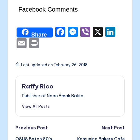
Facebook Comments
F
M
Vi
X
Li
Share
a
e
b
n
E
P
c
s
er
k
m
ri
e
s
e
ai
nt
Last updated on February 26, 2018
b
e
dI
l
o
n
n
Raffy Rico
o
g
Publisher of Noon Break Balita
k
er
View All Posts
Post
Previous Post
Next Post
OSHS Batch 80’s
Kamuning Bakery Cafe