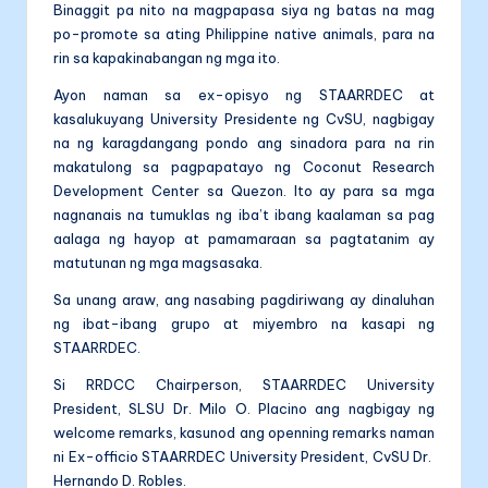
Binaggit pa nito na magpapasa siya ng batas na mag
po-promote sa ating Philippine native animals, para na
rin sa kapakinabangan ng mga ito.
Ayon naman sa ex-opisyo ng STAARRDEC at
kasalukuyang University Presidente ng CvSU, nagbigay
na ng karagdangang pondo ang sinadora para na rin
makatulong sa pagpapatayo ng Coconut Research
Development Center sa Quezon. Ito ay para sa mga
nagnanais na tumuklas ng iba’t ibang kaalaman sa pag
aalaga ng hayop at pamamaraan sa pagtatanim ay
matutunan ng mga magsasaka.
Sa unang araw, ang nasabing pagdiriwang ay dinaluhan
ng ibat-ibang grupo at miyembro na kasapi ng
STAARRDEC.
Si RRDCC Chairperson, STAARRDEC University
President, SLSU Dr. Milo O. Placino ang nagbigay ng
welcome remarks, kasunod ang openning remarks naman
ni Ex-officio STAARRDEC University President, CvSU Dr.
Hernando D. Robles.