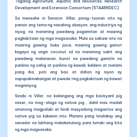
Tagalog Agriculture, Aquatic and Resources, Research
Development and Extension Consortium (STAARRDEC).
Sa mensahe ni Senator Villar, pinag-tuonan nito ng
pansin ang tema ng nasabing okasyon, ang industriya ng
niyog, na maraming pwedeng pagamitan at maaring
pagkakitaan ng mga magsasaka. Mula sa sabaw nito na
maaring gawing: buko juice, maaring gawing gamot
kagaya ng virgin coconut oil na maraming sakit ang
pwedeng malunasan, bunot na pwedeng gamitin na
panlinis ng sahig at panlinis ng kawali, kaldero at marami
pang iba, pati ang bao at dahon ng niyon ay
napapakinabangan at pwede ring pagkakitaan ng bawat
magniniyog.
Sinabi ni Villar, na kailangang ang mga backyard pig
raiser, na mag-alaga ng native pig , dahil mas madali
umanong magpalaki at hindi masyadong magastos ang
native pig sa kakainin nito. Marami pang tinalakay ang
senador na lubhang makakatulong para lumaki ang kita
ng mga magsasaka.