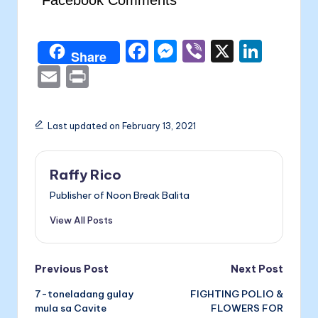
F
M
Vi
X
Li
Share
a
e
b
n
E
P
c
s
er
k
m
ri
e
s
e
ai
nt
Last updated on February 13, 2021
b
e
dI
l
o
n
n
Raffy Rico
o
g
Publisher of Noon Break Balita
k
er
View All Posts
Post
Previous Post
Next Post
7-toneladang gulay
FIGHTING POLIO &
navigation
mula sa Cavite
FLOWERS FOR