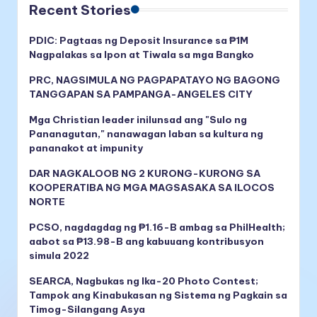
Recent Stories
PDIC: Pagtaas ng Deposit Insurance sa ₱1M
Nagpalakas sa Ipon at Tiwala sa mga Bangko
PRC, NAGSIMULA NG PAGPAPATAYO NG BAGONG
TANGGAPAN SA PAMPANGA-ANGELES CITY
Mga Christian leader inilunsad ang "Sulo ng
Pananagutan," nanawagan laban sa kultura ng
pananakot at impunity
DAR NAGKALOOB NG 2 KURONG-KURONG SA
KOOPERATIBA NG MGA MAGSASAKA SA ILOCOS
NORTE
PCSO, nagdagdag ng ₱1.16-B ambag sa PhilHealth;
aabot sa ₱13.98-B ang kabuuang kontribusyon
simula 2022
SEARCA, Nagbukas ng Ika-20 Photo Contest;
Tampok ang Kinabukasan ng Sistema ng Pagkain sa
Timog-Silangang Asya