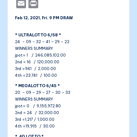
a
e
b
n
a
E
P
c
s
er
k
li
m
ri
Feb 12, 2021, Fri. 9 PM DRAW
e
s
e
t
ai
nt
b
e
dI
l
a
* ULTRALOTTO 6/58 *
o
n
n
24 – 09 – 32 – 41 – 29 – 22
o
g
WINNERS SUMMARY
jpot= 1 / 246,085,102.00
k
er
2nd = 16 / 120,000.00
3rd =941 / 2,000.00
4th =23,741 / 100.00
* MEGALOTTO 6/45 *
20 – 09 – 29 – 27 – 30 – 33
WINNERS SUMMARY
jpot= 0 / 9,155,972.80
2nd = 24 / 32,000.00
3rd =1,217 / 1,000.00
4th =19,915 / 30.00
* 4D LOTTO *