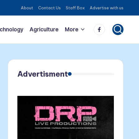
About
Contact Us
Staff Box
Advertise with us
Facebook
echnology
Agriculture
More
Advertisment