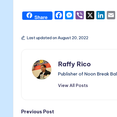
F
M
Vi
X
Li
Share
a
e
b
n
c
s
er
k
e
s
e
Last updated on August 20, 2022
b
e
dI
o
n
n
Raffy Rico
o
g
k
er
Publisher of Noon Break Bal
View All Posts
Post
Previous Post