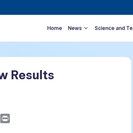
Home
News
Science and T
w Results
E
P
m
ri