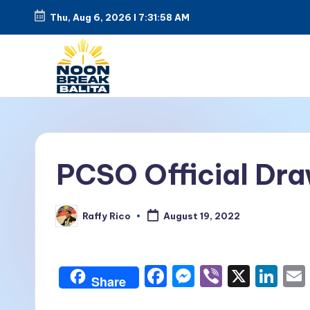
Thu, Aug 6, 2026
l
7:31:59 AM
Skip
to
content
N
Maiinit
na
o
balita
o
PCSO Official Dra
tuwing
tanghali.
n
Raffy Rico
August 19, 2022
B
Posted
by
r
F
M
Vi
X
Li
e
Share
a
e
b
n