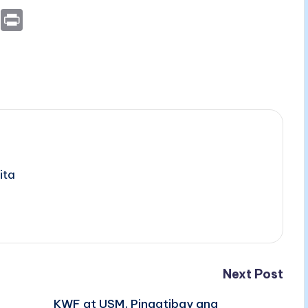
E
P
m
ri
ai
nt
l
ita
Next Post
KWF at USM, Pinagtibay ang