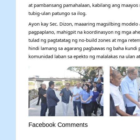
at pambansang pamahalaan, kabilang ang maayos na
tubig-ulan patungo sa ilog.
Ayon kay Sec. Dizon, maaaring magsilbing modelo 
pagpaplano, mahigpit na koordinasyon ng mga ahe
tulad ng pagtatatag ng no-build zones at mga reten
hindi lamang sa agarang pagbawas ng baha kundi p
komunidad laban sa epekto ng malalakas na ulan a
Facebook Comments