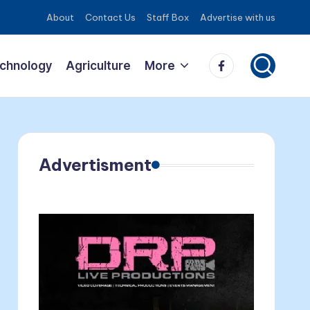
About
Contact Us
Staff Box
Advertise with us
echnology
Agriculture
More
Advertisment