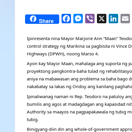
F
M
Vi
X
Li
Share
a
e
b
n
c
s
er
k
Ipinresenta nina Mayor Marjorie Ann “Maan” Teodor
e
s
e
control strategy ng Marikina sa pagbisita ni Vince
b
e
dI
Highways (DPWH), noong Marso 4.
o
n
n
Ayon kay Mayor Maan, mahalaga ang suporta ng 
proyektong pangkontra-baha tulad ng rehabilitasyo
o
g
aniya na mabawasan ang problema sa baha bago du
k
er
nakabatay sa lakas ng Ondoy ang kanilang paghah
Ipinaliwanag naman ni Rep. Teodoro na patuloy an
bumilis ang agos at madagdagan ang kapasidad ni
Authority sa maayos na pagpapakawala ng tubig m
tubig.
Binigyang-diin din ang whole-of-government appr