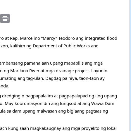
E
P
m
ri
ai
nt
o at Rep. Marcelino “Marcy” Teodoro ang integrated flood
l
 Dizon, kalihim ng Department of Public Works and
pambansang pamahalaan upang mapabilis ang mga
n ng Marikina River at mga drainage project. Layunin
mating ang tag-ulan. Dagdag pa niya, taon-taon ay
anda.
g dredging o pagpapalalim at pagpapalapad ng ilog upang
to. May koordinasyon din ang lungsod at ang Wawa Dam
ula sa dam upang maiwasan ang biglaang pagtaas ng
oach kung saan magkakaugnay ang mga proyekto ng lokal