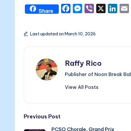
F
M
Vi
X
Li
Share
a
e
b
n
c
s
er
k
e
s
e
Last updated on March 10, 2026
b
e
dI
o
n
n
Raffy Rico
o
g
k
er
Publisher of Noon Break Bal
View All Posts
Previous Post
PCSO Chorale, Grand Prix