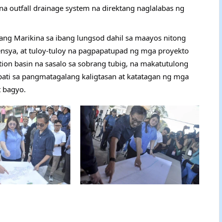
 outfall drainage system na direktang naglalabas ng
ang Marikina sa ibang lungsod dahil sa maayos nitong
nsya, at tuloy-tuloy na pagpapatupad ng mga proyekto
tion basin na sasalo sa sobrang tubig, na makatutulong
ati sa pangmatagalang kaligtasan at katatagan ng mga
t bagyo.