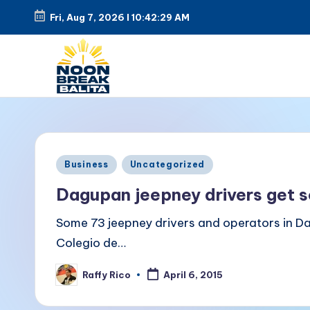
Fri, Aug 7, 2026
l
10:42:29 AM
Skip
to
content
N
Maiinit
na
o
balita
o
Posted
tuwing
Business
Uncategorized
in
tanghali.
n
Dagupan jeepney drivers get s
B
Some 73 jeepney drivers and operators in Da
Colegio de…
r
Raffy Rico
e
April 6, 2015
Posted
by