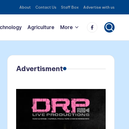
About
Contact Us
Staff Box
Advertise with us
Facebook
echnology
Agriculture
More
Advertisment