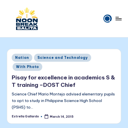
Skip
to
content
N
Maiinit
na
o
balita
o
tuwing
Posted
Nation
Science and Technology
tanghali.
n
in
With Photo
B
Pisay for excellence in academics S &
r
T training –DOST Chief
e
Science Chief Mario Montejo advised elementary pupils
a
to opt to study in Philippine Science High School
(PSHS) to…
k
Estrella Gallardo
March 14, 2015
B
Posted
by