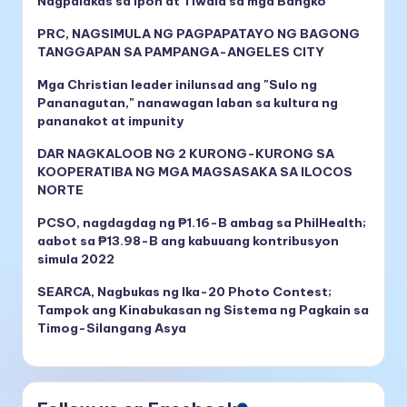
Nagpalakas sa Ipon at Tiwala sa mga Bangko
PRC, NAGSIMULA NG PAGPAPATAYO NG BAGONG
TANGGAPAN SA PAMPANGA-ANGELES CITY
Mga Christian leader inilunsad ang "Sulo ng
Pananagutan," nanawagan laban sa kultura ng
pananakot at impunity
DAR NAGKALOOB NG 2 KURONG-KURONG SA
KOOPERATIBA NG MGA MAGSASAKA SA ILOCOS
NORTE
PCSO, nagdagdag ng ₱1.16-B ambag sa PhilHealth;
aabot sa ₱13.98-B ang kabuuang kontribusyon
simula 2022
SEARCA, Nagbukas ng Ika-20 Photo Contest;
Tampok ang Kinabukasan ng Sistema ng Pagkain sa
Timog-Silangang Asya