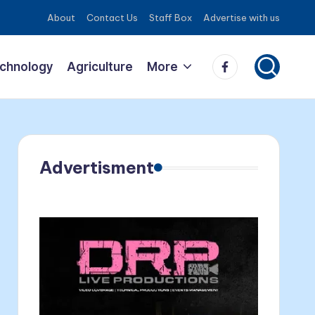
About
Contact Us
Staff Box
Advertise with us
Facebook
echnology
Agriculture
More
Advertisment