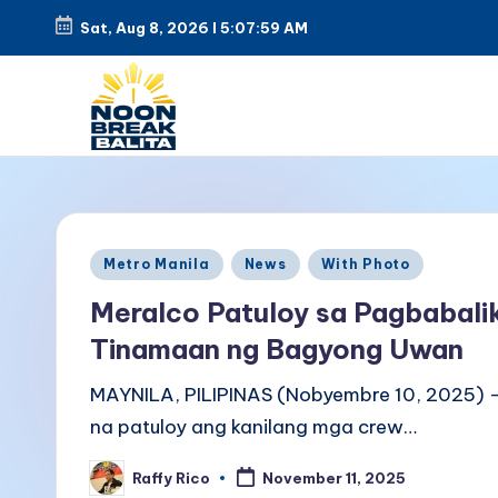
Sat, Aug 8, 2026
l
5:08:00 AM
Skip
to
content
N
Maiinit
na
o
balita
o
Posted
tuwing
Metro Manila
News
With Photo
in
tanghali.
n
Meralco Patuloy sa Pagbabali
Tinamaan ng Bagyong Uwan
B
MAYNILA, PILIPINAS (Nobyembre 10, 2025) —
r
na patuloy ang kanilang mga crew…
e
Raffy Rico
November 11, 2025
Posted