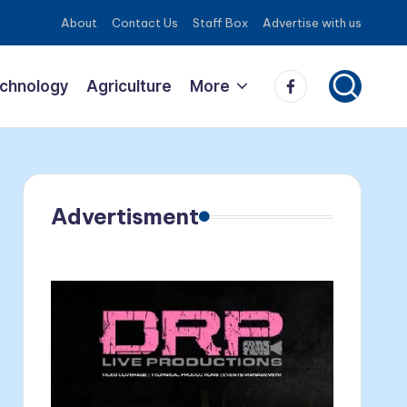
About
Contact Us
Staff Box
Advertise with us
Facebook
echnology
Agriculture
More
Advertisment