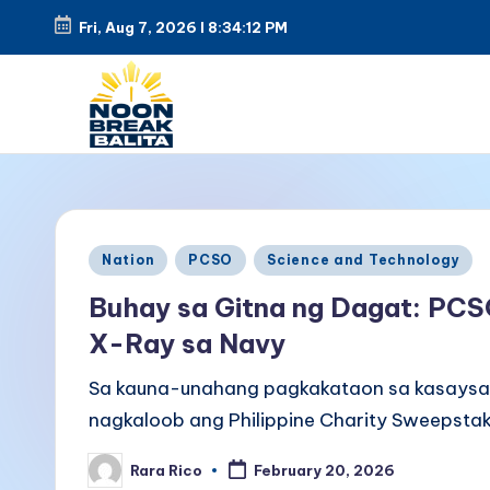
Fri, Aug 7, 2026
l
8:34:13 PM
Skip
to
content
N
Maiinit
na
o
balita
o
Posted
tuwing
Nation
PCSO
Science and Technology
in
tanghali.
n
Buhay sa Gitna ng Dagat: PC
X-Ray sa Navy
B
Sa kauna-unahang pagkakataon sa kasaysaya
r
nagkaloob ang Philippine Charity Sweepstak
e
Rara Rico
February 20, 2026
Posted