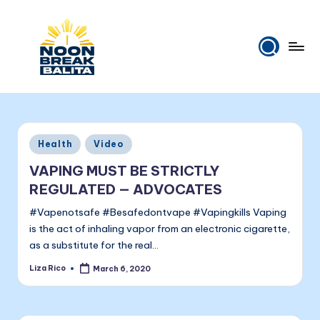
Skip
to
content
N
Maiinit
na
o
balita
o
tuwing
Posted
Health
Video
tanghali.
n
in
VAPING MUST BE STRICTLY
B
REGULATED — ADVOCATES
r
#Vapenotsafe #Besafedontvape #Vapingkills Vaping
e
is the act of inhaling vapor from an electronic cigarette,
as a substitute for the real…
a
Liza Rico
March 6, 2020
k
Posted
by
B