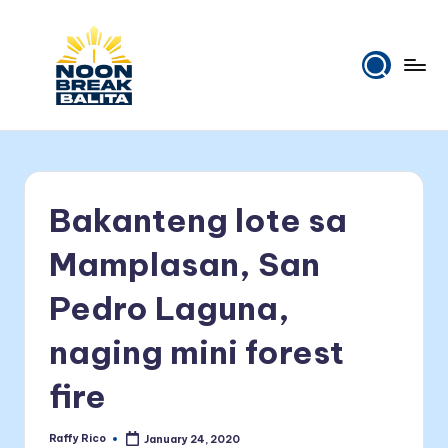
Skip
to
content
N
Maiinit
na
o
balita
o
tuwing
Bakanteng lote sa
tanghali.
n
B
Mamplasan, San
r
Pedro Laguna,
e
naging mini forest
a
k
fire
B
Raffy Rico
January 24, 2020
Posted