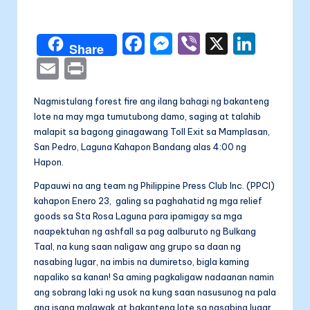
a
by
li
F
M
Vi
X
Li
t
Share
a
e
b
n
E
P
a
c
s
er
k
m
ri
Nagmistulang forest fire ang ilang bahagi ng bakanteng
e
s
e
ai
nt
lote na may mga tumutubong damo, saging at talahib
b
e
dI
l
malapit sa bagong ginagawang Toll Exit sa Mamplasan,
o
n
n
San Pedro, Laguna Kahapon Bandang alas 4:00 ng
Hapon.
o
g
Papauwi na ang team ng Philippine Press Club Inc. (PPCI)
k
er
kahapon Enero 23, galing sa paghahatid ng mga relief
goods sa Sta Rosa Laguna para ipamigay sa mga
naapektuhan ng ashfall sa pag aalburuto ng Bulkang
Taal, na kung saan naligaw ang grupo sa daan ng
nasabing lugar, na imbis na dumiretso, bigla kaming
napaliko sa kanan! Sa aming pagkaligaw nadaanan namin
ang sobrang laki ng usok na kung saan nasusunog na pala
ang isang malawak at bakanteng lote sa nasabing lugar.