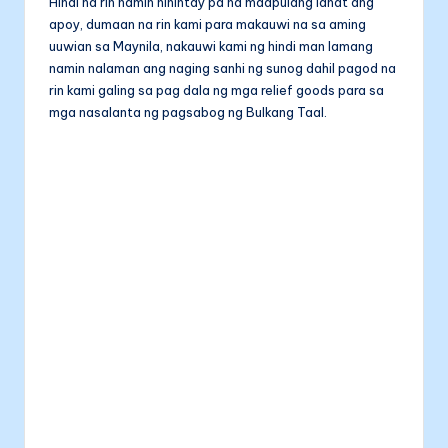
Hindi na rin namin hinintay pa na maapulang lahat ang
apoy, dumaan na rin kami para makauwi na sa aming
uuwian sa Maynila, nakauwi kami ng hindi man lamang
namin nalaman ang naging sanhi ng sunog dahil pagod na
rin kami galing sa pag dala ng mga relief goods para sa
mga nasalanta ng pagsabog ng Bulkang Taal.