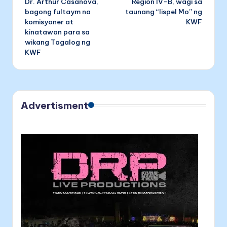
Dr. Arthur Casanova,
Region IV-B, wagi sa
navigation
bagong fultaym na
taunang “Iispel Mo” ng
komisyoner at
KWF
kinatawan para sa
wikang Tagalog ng
KWF
Advertisment