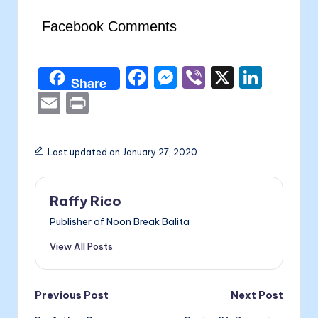
Facebook Comments
F
M
Vi
X
Li
Share
a
e
b
n
E
P
c
s
er
k
m
ri
e
s
e
ai
nt
Last updated on January 27, 2020
b
e
dI
l
o
n
n
Raffy Rico
o
g
Publisher of Noon Break Balita
k
er
View All Posts
Post
Previous Post
Next Post