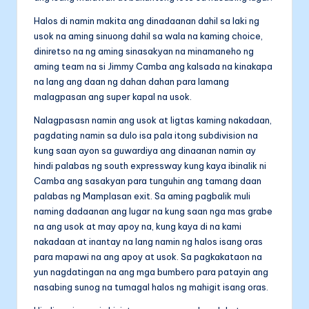
Halos di namin makita ang dinadaanan dahil sa laki ng
usok na aming sinuong dahil sa wala na kaming choice,
diniretso na ng aming sinasakyan na minamaneho ng
aming team na si Jimmy Camba ang kalsada na kinakapa
na lang ang daan ng dahan dahan para lamang
malagpasan ang super kapal na usok.
Nalagpasasn namin ang usok at ligtas kaming nakadaan,
pagdating namin sa dulo isa pala itong subdivision na
kung saan ayon sa guwardiya ang dinaanan namin ay
hindi palabas ng south expressway kung kaya ibinalik ni
Camba ang sasakyan para tunguhin ang tamang daan
palabas ng Mamplasan exit. Sa aming pagbalik muli
naming dadaanan ang lugar na kung saan nga mas grabe
na ang usok at may apoy na, kung kaya di na kami
nakadaan at inantay na lang namin ng halos isang oras
para mapawi na ang apoy at usok. Sa pagkakataon na
yun nagdatingan na ang mga bumbero para patayin ang
nasabing sunog na tumagal halos ng mahigit isang oras.