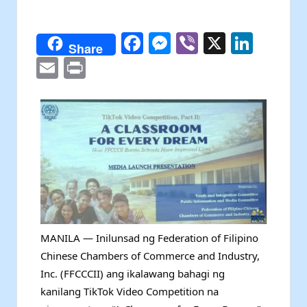
F
M
Vi
X
Li
Share
a
e
b
n
E
P
c
s
er
k
m
ri
e
s
e
ai
nt
b
e
dI
l
o
n
n
o
g
k
er
MANILA — Inilunsad ng Federation of Filipino
Chinese Chambers of Commerce and Industry,
Inc. (FFCCCII) ang ikalawang bahagi ng
kanilang TikTok Video Competition na