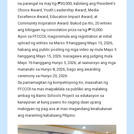
na parangal na may tig-₱30,000, kabilang ang President’s
Choice Award, Youth Leadership Award, Media
Excellence Award, Education Impact Award, at
Community Inspiration Award. Bukod pa rito, 20 entries
ang bibigyan ng consolation prize na tig-₱10,000.
Ayon sa FFCCCII, magsisimula ang registration at initial
upload ng entries sa Marso 9 hanggang Mayo 15, 2026,
habang ang public posting ng mga video ay mula Mayo 5
hanggang Mayo 15, 2026. Isasagawa ang judging mula
Mayo 16 hanggang Hunyo 5, 2026, at iaanunsyo ang mga
mananalo sa Hunyo 8, 2026, bago ang awarding
ceremony sa Hunyo 20, 2026.
Sa pamamagitan ng kompetisyong ito, inaasahan ng
FFCCCII na mas maipakilala sa publiko ang malaking
ambag ng Barrio Schools Project sa edukasyon sa
kanayunan at kung paano ito naging daan upang
mabigyan ng pag-asa at mas magandang kinabukasan
ang maraming kabataang Pilipino.