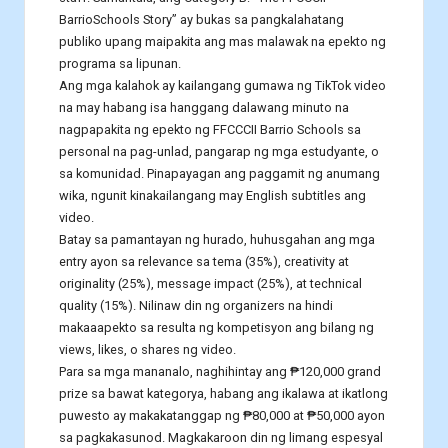
BarrioSchools Story” ay bukas sa pangkalahatang
publiko upang maipakita ang mas malawak na epekto ng
programa sa lipunan.
Ang mga kalahok ay kailangang gumawa ng TikTok video
na may habang isa hanggang dalawang minuto na
nagpapakita ng epekto ng FFCCCII Barrio Schools sa
personal na pag-unlad, pangarap ng mga estudyante, o
sa komunidad. Pinapayagan ang paggamit ng anumang
wika, ngunit kinakailangang may English subtitles ang
video.
Batay sa pamantayan ng hurado, huhusgahan ang mga
entry ayon sa relevance sa tema (35%), creativity at
originality (25%), message impact (25%), at technical
quality (15%). Nilinaw din ng organizers na hindi
makaaapekto sa resulta ng kompetisyon ang bilang ng
views, likes, o shares ng video.
Para sa mga mananalo, naghihintay ang ₱120,000 grand
prize sa bawat kategorya, habang ang ikalawa at ikatlong
puwesto ay makakatanggap ng ₱80,000 at ₱50,000 ayon
sa pagkakasunod. Magkakaroon din ng limang espesyal