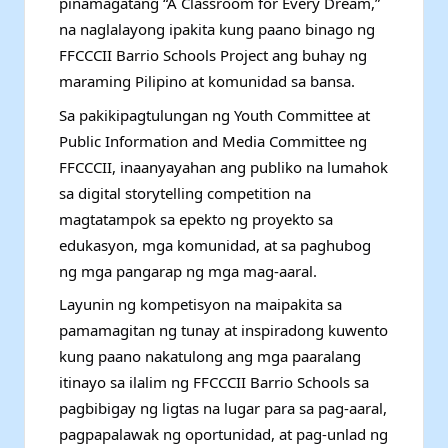
pinamagatang “A Classroom for Every Dream,”
na naglalayong ipakita kung paano binago ng
FFCCCII Barrio Schools Project ang buhay ng
maraming Pilipino at komunidad sa bansa.
Sa pakikipagtulungan ng Youth Committee at
Public Information and Media Committee ng
FFCCCII, inaanyayahan ang publiko na lumahok
sa digital storytelling competition na
magtatampok sa epekto ng proyekto sa
edukasyon, mga komunidad, at sa paghubog
ng mga pangarap ng mga mag-aaral.
Layunin ng kompetisyon na maipakita sa
pamamagitan ng tunay at inspiradong kuwento
kung paano nakatulong ang mga paaralang
itinayo sa ilalim ng FFCCCII Barrio Schools sa
pagbibigay ng ligtas na lugar para sa pag-aaral,
pagpapalawak ng oportunidad, at pag-unlad ng