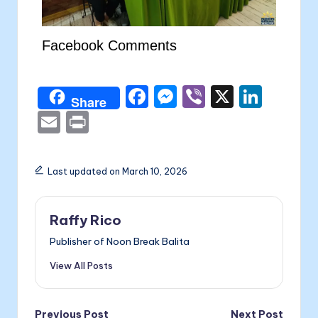
Facebook Comments
F
M
Vi
X
Li
Share
a
e
b
n
E
P
c
s
er
k
m
ri
e
s
e
ai
nt
Last updated on March 10, 2026
b
e
dI
l
o
n
n
Raffy Rico
o
g
Publisher of Noon Break Balita
k
er
View All Posts
Previous Post
Next Post