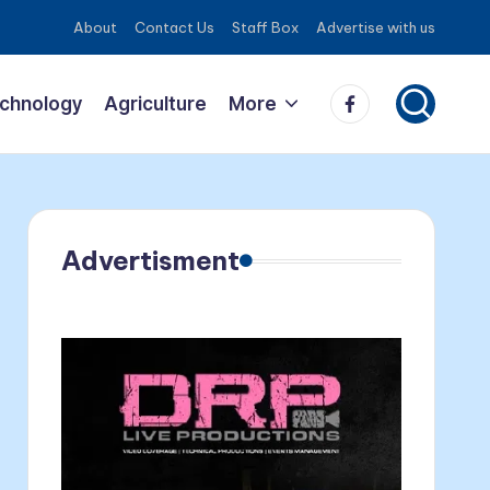
About
Contact Us
Staff Box
Advertise with us
Facebook
echnology
Agriculture
More
Advertisment