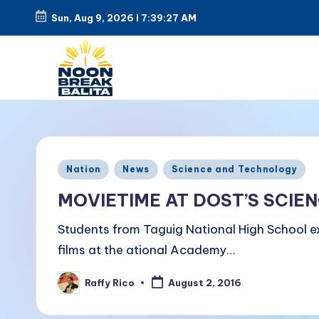
Sun, Aug 9, 2026
l
7:39:28 AM
Skip
to
content
N
Maiinit
na
o
balita
o
Posted
tuwing
Nation
News
Science and Technology
in
tanghali.
n
MOVIETIME AT DOST’S SCIE
B
Students from Taguig National High School ex
films at the ational Academy…
r
Raffy Rico
e
August 2, 2016
Posted
by