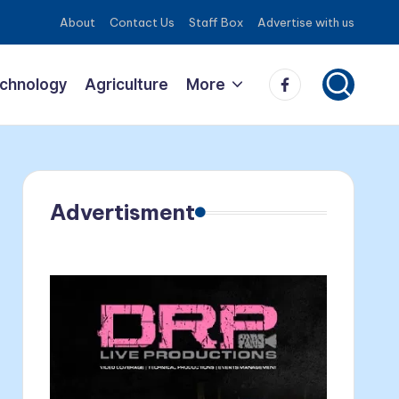
About
Contact Us
Staff Box
Advertise with us
Facebook
echnology
Agriculture
More
Advertisment