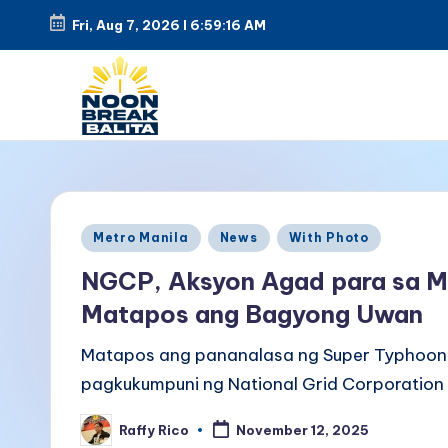
Fri, Aug 7, 2026
l
6:59:17 AM
Skip
to
content
N
Maiinit
na
o
balita
o
Posted
tuwing
Metro Manila
News
With Photo
in
tanghali.
n
NGCP, Aksyon Agad para sa Ma
Matapos ang Bagyong Uwan
B
Matapos ang pananalasa ng Super Typhoon
r
pagkukumpuni ng National Grid Corporation 
e
Raffy Rico
November 12, 2025
Posted