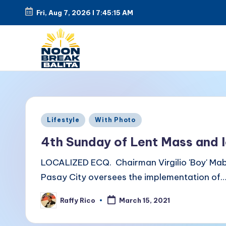
Fri, Aug 7, 2026
l
7:45:16 AM
Skip
to
content
N
Maiinit
na
o
balita
o
Posted
tuwing
Lifestyle
With Photo
in
tanghali.
n
4th Sunday of Lent Mass and 
B
LOCALIZED ECQ. Chairman Virgilio 'Boy' Ma
Pasay City oversees the implementation of
r
Raffy Rico
e
March 15, 2021
Posted
by