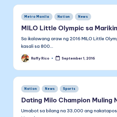
Posted
Metro Manila
Nation
News
in
MILO Little Olympic sa Mariki
Sa ikalawang araw ng 2016 MILO Little Oly
kasali sa 800…
Raffy Rico
September 1, 2016
Posted
by
Posted
Nation
News
Sports
in
Dating Milo Champion Muling
Umabot sa bilang na 33,000 ang nakatapos n