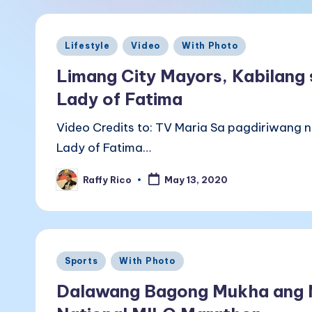
a
k
Posted
Lifestyle
Video
With Photo
B
in
Limang City Mayors, Kabilang 
a
Lady of Fatima
li
Video Credits to: TV Maria Sa pagdiriwang n
t
Lady of Fatima…
a
Raffy Rico
May 13, 2020
Posted
by
Posted
Sports
With Photo
in
Dalawang Bagong Mukha ang Na