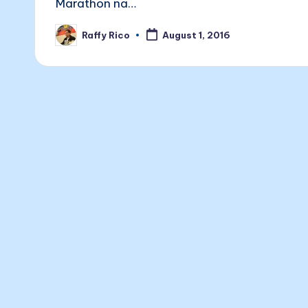
Marathon na…
Raffy Rico
August 1, 2016
Posted
by