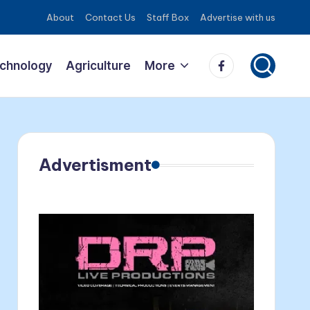
About
Contact Us
Staff Box
Advertise with us
Facebook
echnology
Agriculture
More
Advertisment