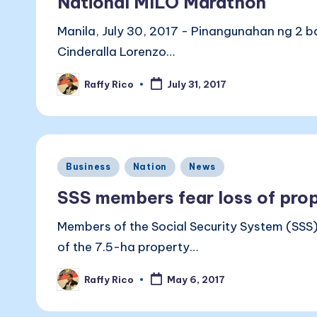
National MILO Marathon
Manila, July 30, 2017 - Pinangunahan ng 2 b
Cinderalla Lorenzo…
Raffy Rico
July 31, 2017
Posted
by
Posted
Business
Nation
News
in
SSS members fear loss of pro
Members of the Social Security System (SSS) 
of the 7.5-ha property…
Raffy Rico
May 6, 2017
Posted
by