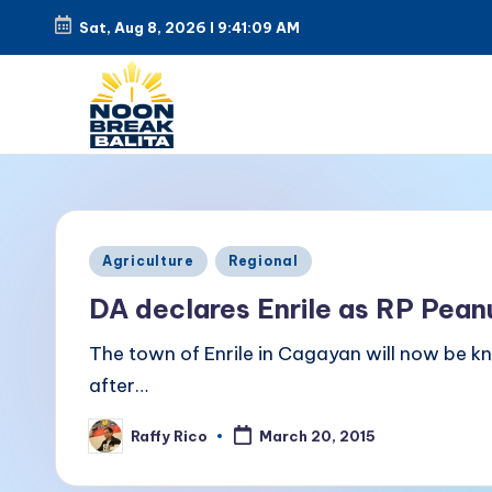
Sat, Aug 8, 2026
l
9:41:09 AM
Skip
to
content
N
Maiinit
na
o
balita
o
Posted
tuwing
Agriculture
Regional
in
tanghali.
n
DA declares Enrile as RP Pean
B
The town of Enrile in Cagayan will now be kn
after…
r
Raffy Rico
e
March 20, 2015
Posted
by