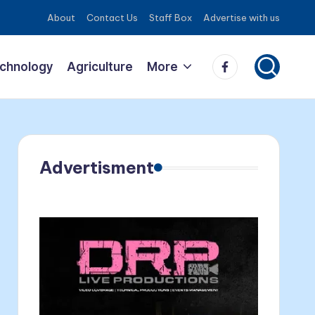
About
Contact Us
Staff Box
Advertise with us
Facebook
echnology
Agriculture
More
Advertisment