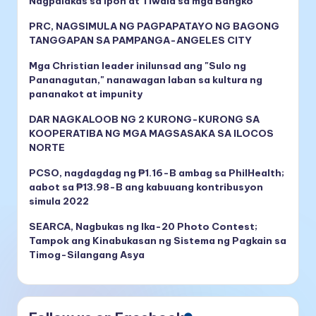
Nagpalakas sa Ipon at Tiwala sa mga Bangko
PRC, NAGSIMULA NG PAGPAPATAYO NG BAGONG
TANGGAPAN SA PAMPANGA-ANGELES CITY
Mga Christian leader inilunsad ang "Sulo ng
Pananagutan," nanawagan laban sa kultura ng
pananakot at impunity
DAR NAGKALOOB NG 2 KURONG-KURONG SA
KOOPERATIBA NG MGA MAGSASAKA SA ILOCOS
NORTE
PCSO, nagdagdag ng ₱1.16-B ambag sa PhilHealth;
aabot sa ₱13.98-B ang kabuuang kontribusyon
simula 2022
SEARCA, Nagbukas ng Ika-20 Photo Contest;
Tampok ang Kinabukasan ng Sistema ng Pagkain sa
Timog-Silangang Asya