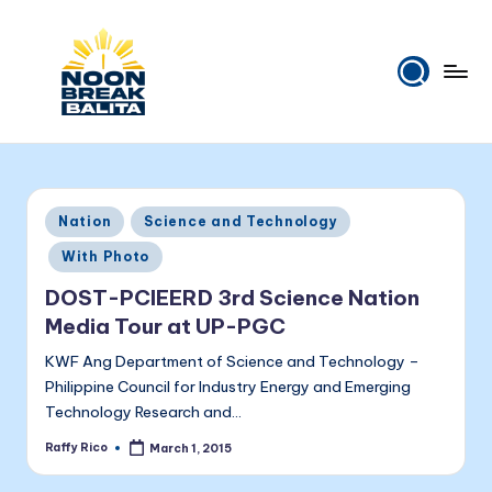
Skip
to
content
N
Maiinit
na
o
balita
o
tuwing
Posted
Nation
Science and Technology
tanghali.
n
in
With Photo
B
DOST-PCIEERD 3rd Science Nation
r
Media Tour at UP-PGC
e
KWF Ang Department of Science and Technology –
a
Philippine Council for Industry Energy and Emerging
Technology Research and…
k
Raffy Rico
March 1, 2015
B
Posted
by