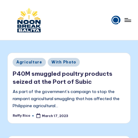
Skip
to
content
N
Maiinit
na
o
balita
o
tuwing
Posted
Agriculture
With Photo
tanghali.
n
in
P40M smuggled poultry products
B
seized at the Port of Subic
r
As part of the government’s campaign to stop the
e
rampant agricultural smuggling that has affected the
Philippine agricultural…
a
Raffy Rico
March 17, 2023
k
Posted
by
B