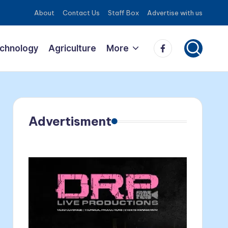
About
Contact Us
Staff Box
Advertise with us
Facebook
echnology
Agriculture
More
Advertisment