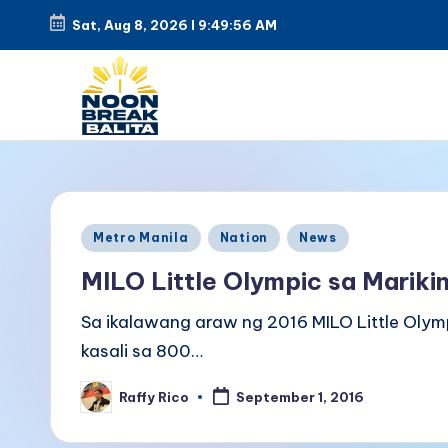
Sat, Aug 8, 2026
l
9:49:57 AM
Skip
to
content
N
Maiinit
na
o
balita
o
Posted
tuwing
Metro Manila
Nation
News
in
tanghali.
n
MILO Little Olympic sa Mariki
B
Sa ikalawang araw ng 2016 MILO Little Oly
kasali sa 800…
r
Raffy Rico
e
September 1, 2016
Posted
by