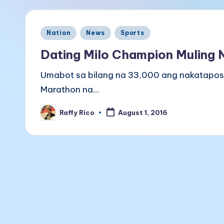
a
k
Posted
Nation
News
Sports
B
in
Dating Milo Champion Muling
a
Umabot sa bilang na 33,000 ang nakatapos n
li
Marathon na…
t
Raffy Rico
August 1, 2016
Posted
a
by