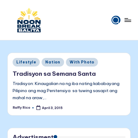
Skip
to
content
N
Maiinit
na
o
balita
o
tuwing
Posted
Lifestyle
Nation
With Photo
tanghali.
n
in
Tradisyon sa Semana Santa
B
Tradisyon: Kinaugalian na ng iba nating kababayang
r
Pilipino ang mag Penitensiya sa tuwing sasapit ang
e
mahal na araw,…
a
Raffy Rico
April 3, 2015
Posted
by
k
B
Advertisment