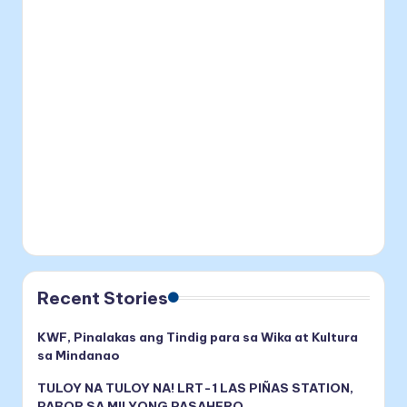
Recent Stories
KWF, Pinalakas ang Tindig para sa Wika at Kultura
sa Mindanao
TULOY NA TULOY NA! LRT-1 LAS PIÑAS STATION,
PABOR SA MILYONG PASAHERO