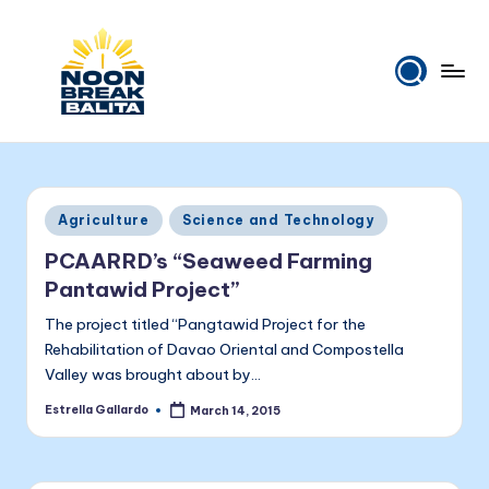
Skip
to
content
N
Maiinit
na
o
balita
o
tuwing
Posted
Agriculture
Science and Technology
tanghali.
n
in
PCAARRD’s “Seaweed Farming
B
Pantawid Project”
r
The project titled “Pangtawid Project for the
e
Rehabilitation of Davao Oriental and Compostella
Valley was brought about by…
a
Estrella Gallardo
March 14, 2015
k
Posted
by
B