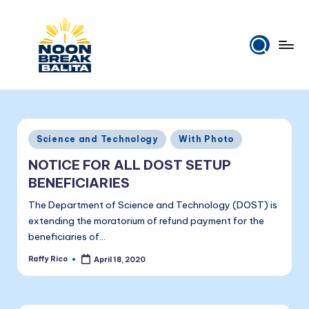
Skip
to
content
N
Maiinit
na
o
balita
o
tuwing
Posted
Science and Technology
With Photo
tanghali.
n
in
NOTICE FOR ALL DOST SETUP
B
BENEFICIARIES
r
The Department of Science and Technology (DOST) is
e
extending the moratorium of refund payment for the
beneficiaries of…
a
Raffy Rico
April 18, 2020
k
Posted
by
B