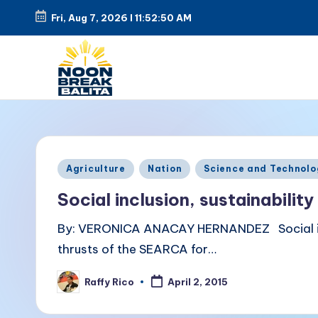
Fri, Aug 7, 2026
l
11:52:50 AM
Skip
to
content
N
Maiinit
na
o
balita
o
Posted
tuwing
Agriculture
Nation
Science and Technolo
in
tanghali.
n
Social inclusion, sustainabili
B
By: VERONICA ANACAY HERNANDEZ Social incl
thrusts of the SEARCA for…
r
Raffy Rico
e
April 2, 2015
Posted
by