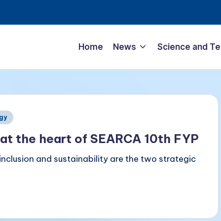
Home
News
Science and T
gy
ty at the heart of SEARCA 10th FYP
usion and sustainability are the two strategic