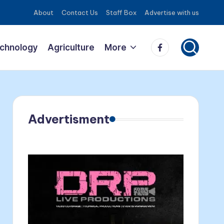
About
Contact Us
Staff Box
Advertise with us
Facebook
echnology
Agriculture
More
Advertisment