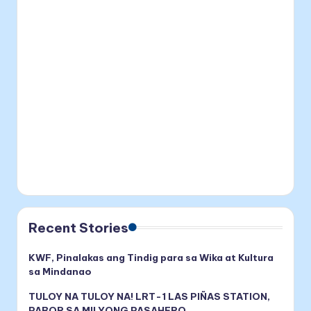
Recent Stories
KWF, Pinalakas ang Tindig para sa Wika at Kultura
sa Mindanao
TULOY NA TULOY NA! LRT-1 LAS PIÑAS STATION,
PABOR SA MILYONG PASAHERO