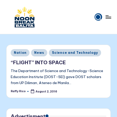
Skip
to
content
N
Maiinit
na
o
balita
o
tuwing
Posted
Nation
News
Science and Technology
tanghali.
n
in
“FLIGHT” INTO SPACE
B
The Department of Science and Technology-Science
r
Education Institute (DOST-SEI) gave DOST scholars
e
from UP Diliman, Ateneo de Manila…
a
Raffy Rico
August 2, 2016
Posted
by
k
B
Advertisment