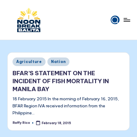
Skip
to
content
N
Maiinit
na
o
balita
o
tuwing
Posted
Agriculture
Nation
tanghali.
n
in
BFAR’S STATEMENT ON THE
B
INCIDENT OF FISH MORTALITY IN
r
MANILA BAY
e
18 February 2015 In the morning of February 16, 2015,
a
BFAR Region IVA received information from the
Philippine…
k
Raffy Rico
February 18, 2015
Posted
B
by