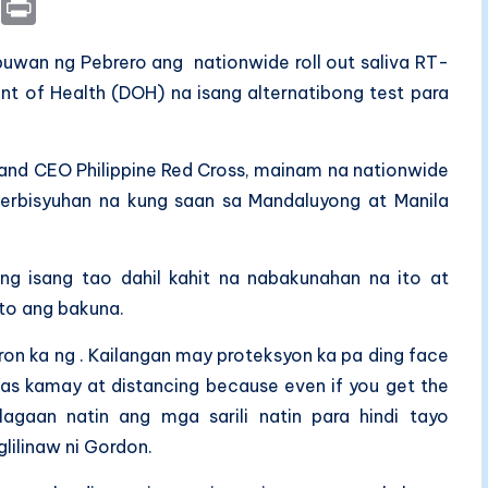
E
P
m
ri
 buwan ng Pebrero ang nationwide roll out saliva RT-
ai
nt
t of Health (DOH) na isang alternatibong test para
l
 and CEO Philippine Red Cross, mainam na nationwide
erbisyuhan na kung saan sa Mandaluyong at Manila
ng isang tao dahil kahit na nabakunahan na ito at
to ang bakuna.
ron ka ng . Kailangan may proteksyon ka pa ding face
as kamay at distancing because even if you get the
alagaan natin ang mga sarili natin para hindi tayo
lilinaw ni Gordon.