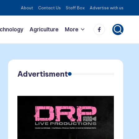
About
Contact Us
Staff Box
Advertise with us
Facebook
echnology
Agriculture
More
Advertisment