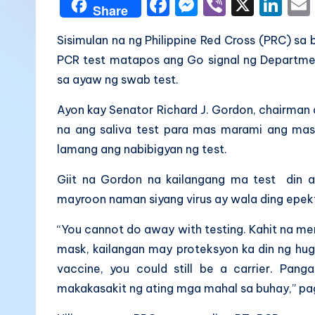
a
F
M
Vi
X
Li
Share
a
e
b
n
k
Sisimulan na ng Philippine Red Cross (PRC) sa
c
s
er
k
B
PCR test matapos ang Go signal ng Departmen
e
s
e
sa ayaw ng swab test.
a
b
e
dI
Ayon kay Senator Richard J. Gordon, chairman
o
n
n
li
na ang saliva test para mas marami ang mas
o
g
t
lamang ang nabibigyan ng test.
k
er
a
Giit na Gordon na kailangang ma test din a
mayroon naman siyang virus ay wala ding epek
“You cannot do away with testing. Kahit na me
mask, kailangan may proteksyon ka din ng hug
vaccine, you could still be a carrier. Pang
makakasakit ng ating mga mahal sa buhay,” pag