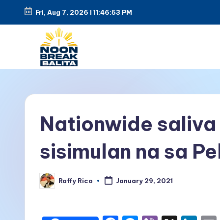
Fri, Aug 7, 2026
l
11:46:53 PM
Skip
to
content
N
Maiinit
na
o
balita
o
Nationwide saliva
tuwing
tanghali.
n
sisimulan na sa P
B
r
Raffy Rico
January 29, 2021
Posted
by
e