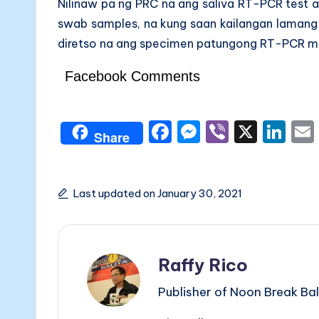
Nilinaw pa ng PRC na ang saliva RT-PCR test 
swab samples, na kung saan kailangan lamang n
diretso na ang specimen patungong RT-PCR m
Facebook Comments
F
M
Vi
X
Li
Share
a
e
b
n
c
s
er
k
e
s
e
Last updated on January 30, 2021
b
e
dI
o
n
n
Raffy Rico
o
g
k
er
Publisher of Noon Break Bal