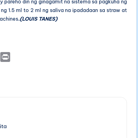
ay pareho din ng ginagamit na sistema sa pagkuha ng
g 1.5 ml to 2 ml ng saliva na ipadadaan sa straw at
achines
.(LOUIS TANES)
E
P
m
ri
ai
nt
l
ita