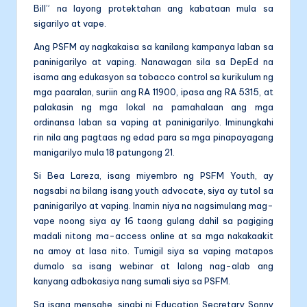
Bill” na layong protektahan ang kabataan mula sa
sigarilyo at vape.
Ang PSFM ay nagkakaisa sa kanilang kampanya laban sa
paninigarilyo at vaping. Nanawagan sila sa DepEd na
isama ang edukasyon sa tobacco control sa kurikulum ng
mga paaralan, suriin ang RA 11900, ipasa ang RA 5315, at
palakasin ng mga lokal na pamahalaan ang mga
ordinansa laban sa vaping at paninigarilyo. Iminungkahi
rin nila ang pagtaas ng edad para sa mga pinapayagang
manigarilyo mula 18 patungong 21.
Si Bea Lareza, isang miyembro ng PSFM Youth, ay
nagsabi na bilang isang youth advocate, siya ay tutol sa
paninigarilyo at vaping. Inamin niya na nagsimulang mag-
vape noong siya ay 16 taong gulang dahil sa pagiging
madali nitong ma-access online at sa mga nakakaakit
na amoy at lasa nito. Tumigil siya sa vaping matapos
dumalo sa isang webinar at lalong nag-alab ang
kanyang adbokasiya nang sumali siya sa PSFM.
Sa isang mensahe, sinabi ni Education Secretary Sonny