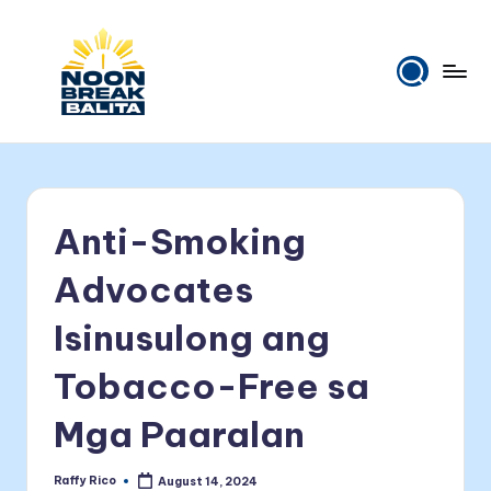
Skip
to
content
N
Maiinit
na
o
balita
o
tuwing
Anti-Smoking
tanghali.
n
B
Advocates
r
Isinusulong ang
e
Tobacco-Free sa
a
k
Mga Paaralan
B
Raffy Rico
August 14, 2024
Posted