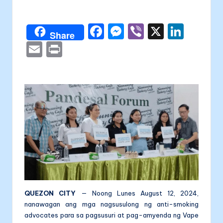
a
by
li
F
M
Vi
X
Li
t
Share
a
e
b
n
E
P
a
c
s
er
k
m
ri
e
s
e
ai
nt
b
e
dI
l
o
n
n
o
g
k
er
QUEZON CITY
— Noong Lunes August 12, 2024,
nanawagan ang mga nagsusulong ng anti-smoking
advocates para sa pagsusuri at pag-amyenda ng Vape