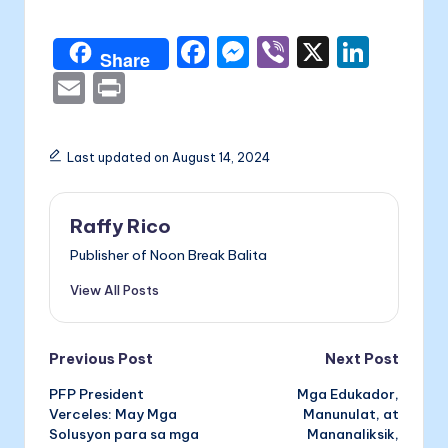
F
M
Vi
X
Li
Share
a
e
b
n
E
P
c
s
er
k
m
ri
e
s
e
ai
nt
Last updated on August 14, 2024
b
e
dI
l
o
n
n
Raffy Rico
o
g
Publisher of Noon Break Balita
k
er
View All Posts
Post
Previous Post
Next Post
PFP President
Mga Edukador,
navigation
Verceles: May Mga
Manunulat, at
Solusyon para sa mga
Mananaliksik,