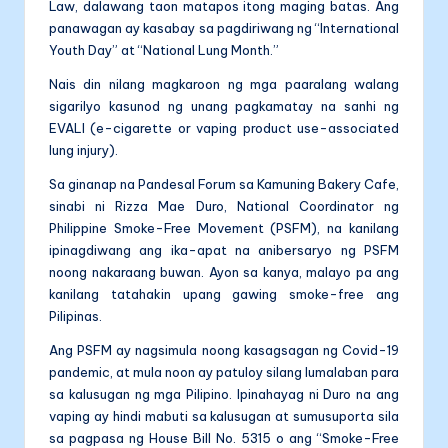
Law, dalawang taon matapos itong maging batas. Ang
panawagan ay kasabay sa pagdiriwang ng “International
Youth Day” at “National Lung Month.”
Nais din nilang magkaroon ng mga paaralang walang
sigarilyo kasunod ng unang pagkamatay na sanhi ng
EVALI (e-cigarette or vaping product use-associated
lung injury).
Sa ginanap na Pandesal Forum sa Kamuning Bakery Cafe,
sinabi ni Rizza Mae Duro, National Coordinator ng
Philippine Smoke-Free Movement (PSFM), na kanilang
ipinagdiwang ang ika-apat na anibersaryo ng PSFM
noong nakaraang buwan. Ayon sa kanya, malayo pa ang
kanilang tatahakin upang gawing smoke-free ang
Pilipinas.
Ang PSFM ay nagsimula noong kasagsagan ng Covid-19
pandemic, at mula noon ay patuloy silang lumalaban para
sa kalusugan ng mga Pilipino. Ipinahayag ni Duro na ang
vaping ay hindi mabuti sa kalusugan at sumusuporta sila
sa pagpasa ng House Bill No. 5315 o ang “Smoke-Free