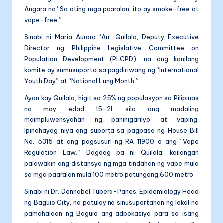
Angara na “Sa ating mga paaralan, ito ay smoke-free at
vape-free.”
Sinabi ni Maria Aurora “Au” Quilala, Deputy Executive
Director ng Philippine Legislative Committee on
Population Development (PLCPD), na ang kanilang
komite ay sumusuporta sa pagdiriwang ng “International
Youth Day” at “National Lung Month.”
Ayon kay Quilala, higit sa 25% ng populasyon sa Pilipinas
na may edad 15-21, sila ang madaling
maimpluwensyahan ng paninigarilyo at vaping.
Ipinahayag niya ang suporta sa pagpasa ng House Bill
No. 5315 at ang pagsusuri ng RA 11900 o ang “Vape
Regulation Law.” Dagdag pa ni Quilala, kailangan
palawakin ang distansya ng mga tindahan ng vape mula
sa mga paaralan mula 100 metro patungong 600 metro.
Sinabi ni Dr. Donnabel Tubera-Panes, Epidemiology Head
ng Baguio City, na patuloy na sinusuportahan ng lokal na
pamahalaan ng Baguio ang adbokasiya para sa isang