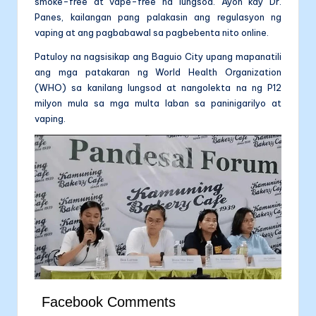
smoke-free at vape-free na lungsod. Ayon kay Dr.
Panes, kailangan pang palakasin ang regulasyon ng
vaping at ang pagbabawal sa pagbebenta nito online.
Patuloy na nagsisikap ang Baguio City upang mapanatili
ang mga patakaran ng World Health Organization
(WHO) sa kanilang lungsod at nangolekta na ng P12
milyon mula sa mga multa laban sa paninigarilyo at
vaping.
Facebook Comments