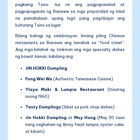
pagkaing Tsino. Isa rin ang pagpapaunlad at
pagpapaganda ng Banawe sa mga prayoridad ng lokal
na pamahalaan upang higit pang pagtibayin ang
kulturang Tsino sa lugar.
Bilang bahagi ng selebrasyon, limang piling Chinese
restaurants sa Banawe ang lumahok sa “food crawl.”
Ang mga kalahok ay tinikman ang mga specialty dishes
ng bawat kainan, kabilang ang:
JIN HOKKI Dumpling
Fong Wei Wu
(Authentic Taiwanese Cuisine)
Ylaya Maki & Lumpia Restaurant
(Itinatag
noong 1960)
Tasty Dumplings
(Sikat sa pork chop dishes)
Jin Hokki Dumpling
at
Muy Hong
(May 30 taon
nang naghahain ng Amoy fresh lumpia, oyster cake,
at kikiam)