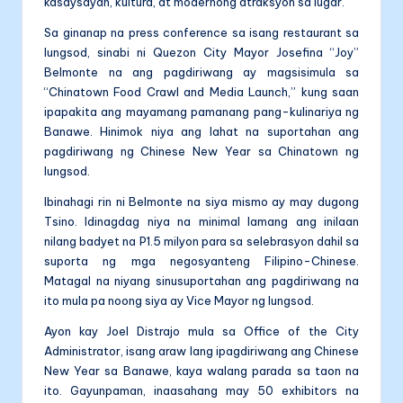
kasaysayan, kultura, at modernong atraksyon sa lugar.
Sa ginanap na press conference sa isang restaurant sa
lungsod, sinabi ni Quezon City Mayor Josefina “Joy”
Belmonte na ang pagdiriwang ay magsisimula sa
“Chinatown Food Crawl and Media Launch,” kung saan
ipapakita ang mayamang pamanang pang-kulinariya ng
Banawe. Hinimok niya ang lahat na suportahan ang
pagdiriwang ng Chinese New Year sa Chinatown ng
lungsod.
Ibinahagi rin ni Belmonte na siya mismo ay may dugong
Tsino. Idinagdag niya na minimal lamang ang inilaan
nilang badyet na P1.5 milyon para sa selebrasyon dahil sa
suporta ng mga negosyanteng Filipino-Chinese.
Matagal na niyang sinusuportahan ang pagdiriwang na
ito mula pa noong siya ay Vice Mayor ng lungsod.
Ayon kay Joel Distrajo mula sa Office of the City
Administrator, isang araw lang ipagdiriwang ang Chinese
New Year sa Banawe, kaya walang parada sa taon na
ito. Gayunpaman, inaasahang may 50 exhibitors na