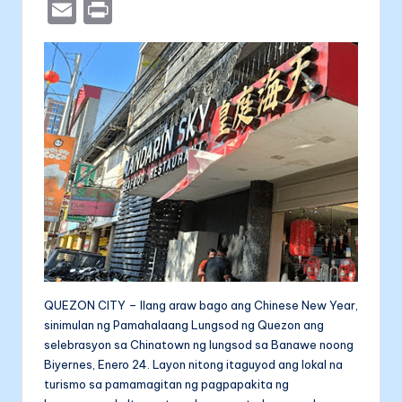
a
e
b
n
a
E
P
c
s
er
k
li
m
ri
e
s
e
t
ai
nt
b
e
dI
l
a
o
n
n
o
g
k
er
QUEZON CITY – Ilang araw bago ang Chinese New Year,
sinimulan ng Pamahalaang Lungsod ng Quezon ang
selebrasyon sa Chinatown ng lungsod sa Banawe noong
Biyernes, Enero 24. Layon nitong itaguyod ang lokal na
turismo sa pamamagitan ng pagpapakita ng