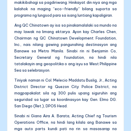
makikibahagi sa pagdiriwang. Hinikayat din niya ang mga
kalahok na maging “eco-friendly” bilang suporta sa
programa ng lungsod para sa isang luntiang kapaligiran.
Ang QC Chinatown ay isa sa pinakamalalaki sa mundo na
may lawak na limang ektarya. Ayon kay Charles Chen,
Chairman ng QC Chinatown Development Foundation,
Inc., nais nilang gawing pangunahing destinasyon ang
Banawe sa Metro Manila. Sinabi rin ni Benjamin Co,
Secretary General ng foundation, na hindi nila
tatalakayin ang geopolitika o ang isyu sa West Philippine
Sea sa selebrasyon.
Tiniyak naman ni Col. Melecio Maddatu Buslig, Jr., Acting
District Director ng Quezon City Police District, na
magpapakalat sila ng 300 pulis upang siguruhin ang
seguridad sa lugar sa koordinasyon kay Gen. Elmo DG.
San Diego (Ret.), DPOS Head.
Sinabi ni Giana Aira A. Barata, Acting Chief ng Tourism
Operations Office, na hindi lang kilala ang Banawe sa
mga auto parts kundi pati na rin sa masasarap na