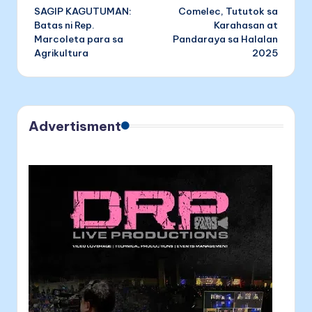
SAGIP KAGUTUMAN:
Comelec, Tututok sa
navigation
Batas ni Rep.
Karahasan at
Marcoleta para sa
Pandaraya sa Halalan
Agrikultura
2025
Advertisment