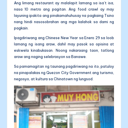
Ang limang restaurant ay malalapit lamang sa isa’t isa,
nasa 10 metro ang pagitan. Ang food crawl ay may
layuning ipakita ang pinakamahuhusay na pagkaing Tsino
nang hindi nasosobrahan ang mga kalahok sa dami ng
pagkain.
Ipagdiriwang ang Chinese New Year sa Enero 29 sa loob
lamang ng isang araw, dahil may pasok sa opisina at
eskwela kinabukasan. Noong nakaraang taon, tatlong
araw ang naging selebrasyon sa Banawe.
Sa pamamagitan ng taunang pagdiriwang na ito, patuloy
na pinapalakas ng Quezon City Government ang turismo,
negosyo, at kultura sa Chinatown ng lungsod.