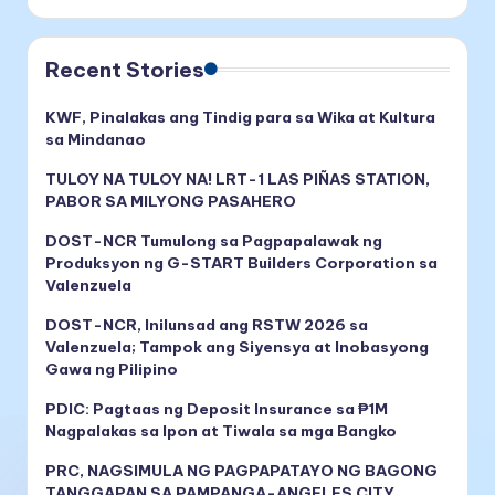
Recent Stories
KWF, Pinalakas ang Tindig para sa Wika at Kultura
sa Mindanao
TULOY NA TULOY NA! LRT-1 LAS PIÑAS STATION,
PABOR SA MILYONG PASAHERO
DOST-NCR Tumulong sa Pagpapalawak ng
Produksyon ng G-START Builders Corporation sa
Valenzuela
DOST-NCR, Inilunsad ang RSTW 2026 sa
Valenzuela; Tampok ang Siyensya at Inobasyong
Gawa ng Pilipino
PDIC: Pagtaas ng Deposit Insurance sa ₱1M
Nagpalakas sa Ipon at Tiwala sa mga Bangko
PRC, NAGSIMULA NG PAGPAPATAYO NG BAGONG
TANGGAPAN SA PAMPANGA-ANGELES CITY