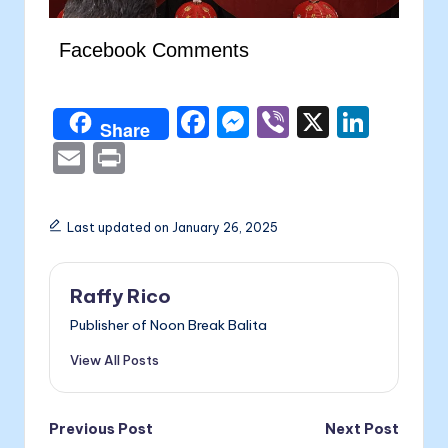
Facebook Comments
F
M
Vi
X
Li
Share
a
e
b
n
E
P
c
s
er
k
m
ri
e
s
e
ai
nt
Last updated on January 26, 2025
b
e
dI
l
o
n
n
Raffy Rico
o
g
Publisher of Noon Break Balita
k
er
View All Posts
Post
Previous Post
Next Post