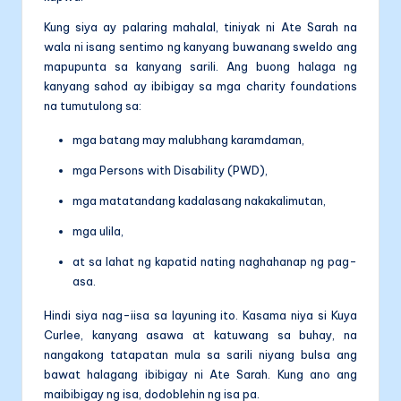
Kung siya ay palaring mahalal, tiniyak ni Ate Sarah na
wala ni isang sentimo ng kanyang buwanang sweldo ang
mapupunta sa kanyang sarili. Ang buong halaga ng
kanyang sahod ay ibibigay sa mga charity foundations
na tumutulong sa:
mga batang may malubhang karamdaman,
mga Persons with Disability (PWD),
mga matatandang kadalasang nakakalimutan,
mga ulila,
at sa lahat ng kapatid nating naghahanap ng pag-
asa.
Hindi siya nag-iisa sa layuning ito. Kasama niya si Kuya
Curlee, kanyang asawa at katuwang sa buhay, na
nangakong tatapatan mula sa sarili niyang bulsa ang
bawat halagang ibibigay ni Ate Sarah. Kung ano ang
maibibigay ng isa, dodoblehin ng isa pa.