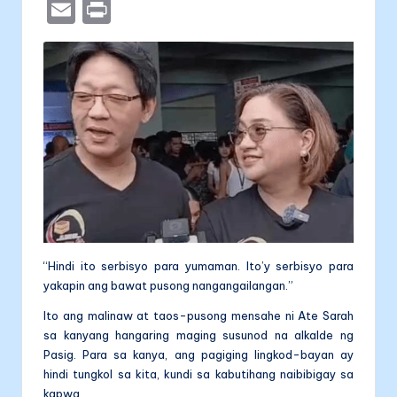
a
e
b
n
a
E
P
c
s
er
k
li
m
ri
e
s
e
t
ai
nt
b
e
dI
l
a
o
n
n
o
g
k
er
“Hindi ito serbisyo para yumaman. Ito’y serbisyo para
yakapin ang bawat pusong nangangailangan.”
Ito ang malinaw at taos-pusong mensahe ni Ate Sarah
sa kanyang hangaring maging susunod na alkalde ng
Pasig. Para sa kanya, ang pagiging lingkod-bayan ay
hindi tungkol sa kita, kundi sa kabutihang naibibigay sa
kapwa.