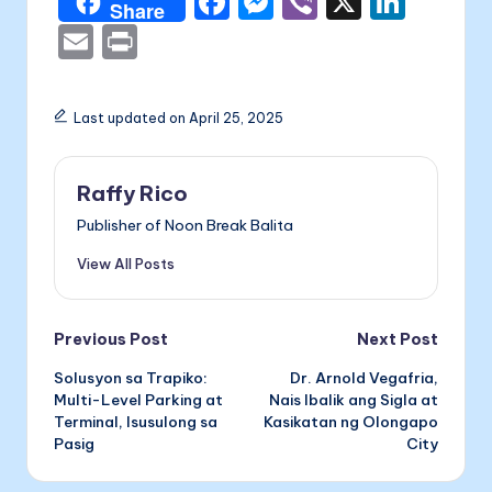
F
M
Vi
X
Li
Share
a
e
b
n
E
P
c
s
er
k
m
ri
e
s
e
ai
nt
Last updated on April 25, 2025
b
e
dI
l
o
n
n
Raffy Rico
o
g
Publisher of Noon Break Balita
k
er
View All Posts
Post
Previous Post
Next Post
Solusyon sa Trapiko:
Dr. Arnold Vegafria,
navigation
Multi-Level Parking at
Nais Ibalik ang Sigla at
Terminal, Isusulong sa
Kasikatan ng Olongapo
Pasig
City