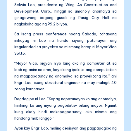
Selwin Lao, presidente ng Wing-An Construction and
Development Corp., hinggil sa umano’y anomalya sa
ginagawang bagong gusali ng Pasig City Hall na
nagkakahalaga ng P9.2 bilyon.
Sa isang press conference noong Sabado, tahasang
inihayag ni Lao na handa siyang patunayan ang
iregularidad sa proyekto sa mismong harap ni Mayor Vico
Sotto.
“Mayor Vico, bigyan n’yo lang ako ng computer at sa
loob ng anim na oras, kaya kong ipakita ang computation
na magpapatunay ng anomalya sa proyektong ito,” ani
Engr. Lao, isang structural engineer na may mahigit 40
taong karanasan.
Dagdag pa ni Lao, “Kapag napatunayan ko ang anomalya,
hinihingi ko ang inyong pagbibitiw bilang mayor. Ngunit
kung ako’y hindi makapagpatunay, ako mismo ang
handang mabilanggo.”
Ayon kay Engr. Lao, maling desisyon ang pagpapagiba ng