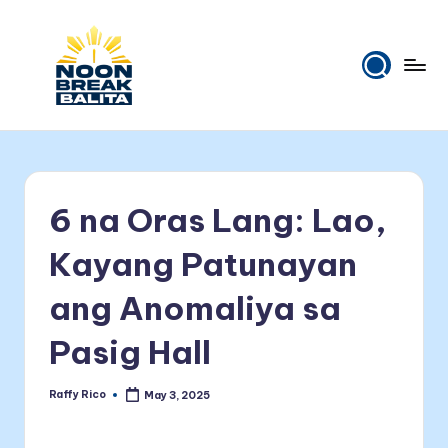
Skip
to
content
N
Maiinit
na
o
balita
o
tuwing
6 na Oras Lang: Lao,
tanghali.
n
B
Kayang Patunayan
r
ang Anomaliya sa
e
Pasig Hall
a
k
Raffy Rico
May 3, 2025
Posted
B
by