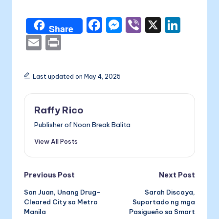
F
M
Vi
X
Li
Share
a
e
b
n
E
P
c
s
er
k
m
ri
e
s
e
ai
nt
Last updated on May 4, 2025
b
e
dI
l
o
n
n
Raffy Rico
o
g
Publisher of Noon Break Balita
k
er
View All Posts
Post
Previous Post
Next Post
San Juan, Unang Drug-
Sarah Discaya,
navigation
Cleared City sa Metro
Suportado ng mga
Manila
Pasigueño sa Smart