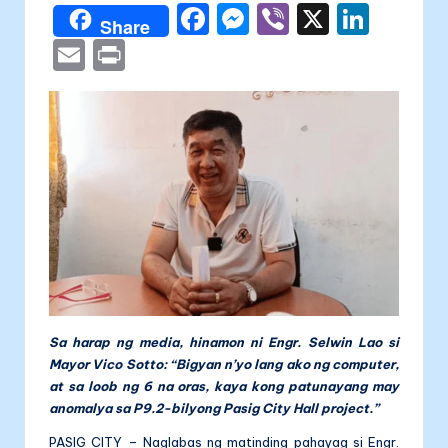
a
F
M
Vi
X
Li
Share
li
a
e
b
n
E
P
t
c
s
er
k
m
ri
a
e
s
e
ai
nt
b
e
dI
l
o
n
n
o
g
k
er
Sa harap ng media, hinamon ni Engr. Selwin Lao si
Mayor Vico Sotto: “Bigyan n’yo lang ako ng computer,
at sa loob ng 6 na oras, kaya kong patunayang may
anomalya sa P9.2-bilyong Pasig City Hall project.”
PASIG CITY – Naglabas ng matinding pahayag si Engr.