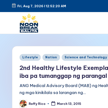
Fri, Aug 7, 2026
l
12:52:20 AM
Skip
to
content
N
Maiinit
na
o
balita
o
Posted
tuwing
Lifestyle
Nation
Science and Technology
in
tanghali.
n
2nd Healthy Lifestyle Exempl
iba pa tumanggap ng parangal
B
ANG Medical Advisory Board (MAB) ng Heal
r
ng mga kinikilala sa larangan ng…
e
Raffy Rico
March 13, 2015
Posted