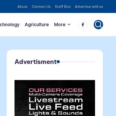
About
Contact Us
Staff Box
Advertise with us
Facebook
echnology
Agriculture
More
Advertisment