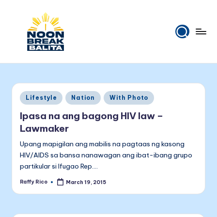
Skip
to
content
N
Maiinit
na
o
balita
o
tuwing
Posted
Lifestyle
Nation
With Photo
tanghali.
n
in
Ipasa na ang bagong HIV law –
B
Lawmaker
r
Upang mapigilan ang mabilis na pagtaas ng kasong
e
HIV/AIDS sa bansa nanawagan ang ibat-ibang grupo
partikular si Ifugao Rep.…
a
Raffy Rico
March 19, 2015
k
Posted
by
B