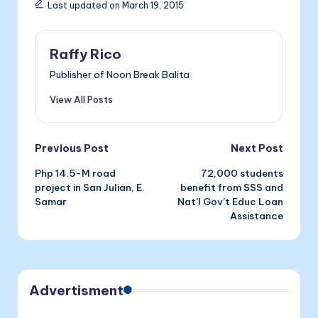
ai
nt
Last updated on March 19, 2015
b
e
dI
l
o
n
n
Raffy Rico
o
g
Publisher of Noon Break Balita
k
er
View All Posts
Post
Previous Post
Next Post
Php 14.5-M road
72,000 students
navigation
project in San Julian, E.
benefit from SSS and
Samar
Nat’l Gov’t Educ Loan
Assistance
Advertisment