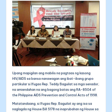
a
e
s
e
ai
nt
li
b
e
dI
l
t
o
n
n
a
o
g
k
er
Upang mapigilan ang mabilis na pagtaas ng kasong
HIV/AIDS sa bansa nanawagan ang ibat-ibang grupo
partikular si Ifugao Rep. Teddy Baguilat sa mga senador,
na amiendahan na ang bagong batas ang RA-8504 of
the Philippine AIDS Prevention and Control Acts of 1998.
Matatandaang, si Ifugao Rep. Baguilat ay ang isa sa
naglagda ng House Bill 5178 na inaprubahan ng House sa