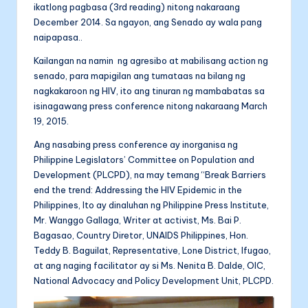
ikatlong pagbasa (3rd reading) nitong nakaraang
December 2014. Sa ngayon, ang Senado ay wala pang
naipapasa..
Kailangan na namin ng agresibo at mabilisang action ng
senado, para mapigilan ang tumataas na bilang ng
nagkakaroon ng HIV, ito ang tinuran ng mambabatas sa
isinagawang press conference nitong nakaraang March
19, 2015.
Ang nasabing press conference ay inorganisa ng
Philippine Legislators’ Committee on Population and
Development (PLCPD), na may temang “Break Barriers
end the trend: Addressing the HIV Epidemic in the
Philippines, Ito ay dinaluhan ng Philippine Press Institute,
Mr. Wanggo Gallaga, Writer at activist, Ms. Bai P.
Bagasao, Country Diretor, UNAIDS Philippines, Hon.
Teddy B. Baguilat, Representative, Lone District, Ifugao,
at ang naging facilitator ay si Ms. Nenita B. Dalde, OIC,
National Advocacy and Policy Development Unit, PLCPD.