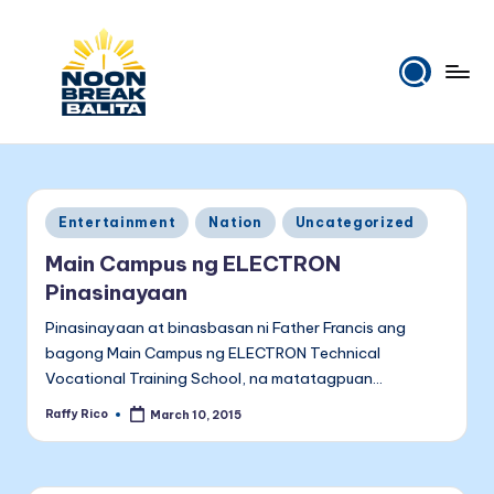
Skip
to
content
N
Maiinit
na
o
balita
o
tuwing
Posted
Entertainment
Nation
Uncategorized
tanghali.
n
in
Main Campus ng ELECTRON
B
Pinasinayaan
r
Pinasinayaan at binasbasan ni Father Francis ang
e
bagong Main Campus ng ELECTRON Technical
Vocational Training School, na matatagpuan…
a
Raffy Rico
March 10, 2015
k
Posted
by
B