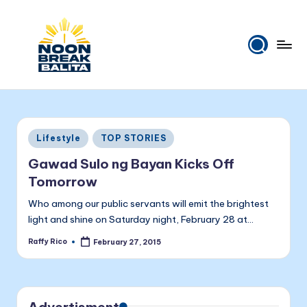
Skip
to
content
N
Maiinit
na
o
balita
o
tuwing
Posted
Lifestyle
TOP STORIES
tanghali.
n
in
Gawad Sulo ng Bayan Kicks Off
B
Tomorrow
r
Who among our public servants will emit the brightest
e
light and shine on Saturday night, February 28 at…
a
Raffy Rico
February 27, 2015
Posted
by
k
B
Advertisment